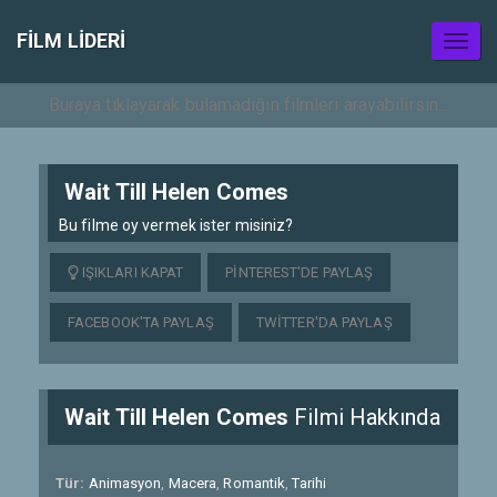
FILM LIDERI
Toggl
naviga
Wait Till Helen Comes
Bu filme oy vermek ister misiniz?
IŞIKLARI KAPAT
PINTEREST'DE PAYLAŞ
FACEBOOK'TA PAYLAŞ
TWITTER'DA PAYLAŞ
Wait Till Helen Comes
Filmi Hakkında
Tür:
Animasyon
,
Macera
,
Romantik
,
Tarihi