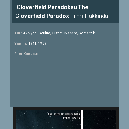
Cloverfield Paradoksu The
Cloverfield Paradox
Filmi Hakkında
Tür:
Aksiyon
,
Gerilim
,
Gizem
,
Macera
,
Romantik
Yapım:
1941
,
1989
Film Konusu: