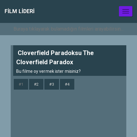
FILM LIDERI
Toggl
naviga
Cloverfield Paradoksu The
Cloverfield Paradox
Bu filme oy vermek ister misiniz?
#1
#2
#3
#4