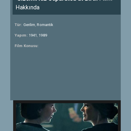
Hakkında
Tür:
Gerilim
,
Romantik
Yapım:
1941
,
1989
Film Konusu: