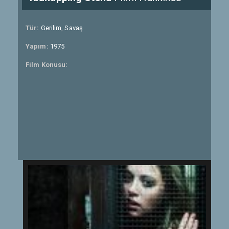
Tür:
Gerilim
,
Savaş
Yapım:
1975
Film Konusu: