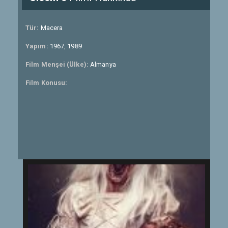
Tür:
Macera
Yapım:
1967
,
1989
Film Menşei (Ülke):
Almanya
Film Konusu: