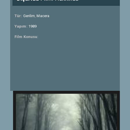
Tür:
Gerilim
,
Macera
Yapım:
1989
Film Konusu: