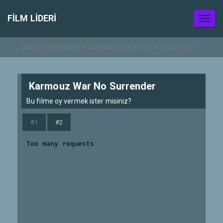
FILM LIDERI
Toggl
naviga
Karmouz War No Surrender
Bu filme oy vermek ister misiniz?
#1
#2