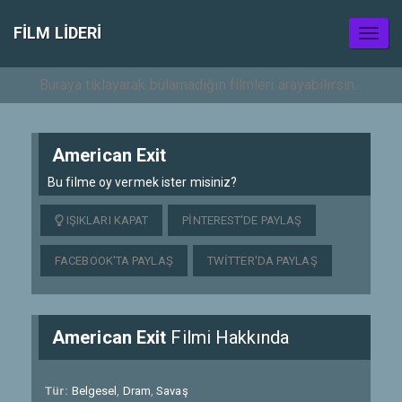
FILM LIDERI
Toggl
naviga
American Exit
Bu filme oy vermek ister misiniz?
IŞIKLARI KAPAT
PINTEREST'DE PAYLAŞ
FACEBOOK'TA PAYLAŞ
TWITTER'DA PAYLAŞ
American Exit
Filmi Hakkında
Tür:
Belgesel
,
Dram
,
Savaş