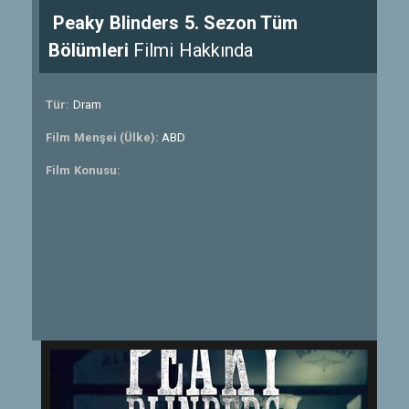
Peaky Blinders 5. Sezon Tüm
Bölümleri
Filmi Hakkında
Tür:
Dram
Film Menşei (Ülke):
ABD
Film Konusu: