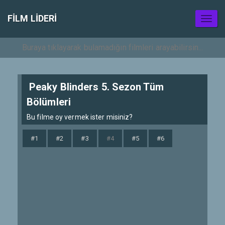
FILM LIDERI
Toggl
naviga
Peaky Blinders 5. Sezon Tüm
Bölümleri
Bu filme oy vermek ister misiniz?
#1
#2
#3
#4
#5
#6