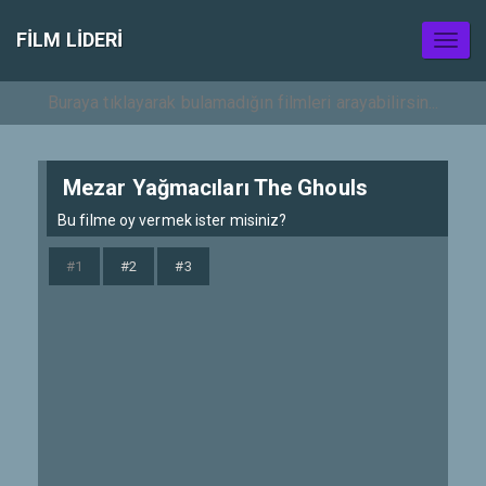
FILM LIDERI
Toggl
naviga
Mezar Yağmacıları The Ghouls
Bu filme oy vermek ister misiniz?
#1
#2
#3