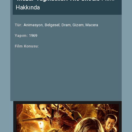
Hakkında
Tür:
Animasyon
,
Belgesel
,
Dram
,
Gizem
,
Macera
Yapım:
1969
Film Konusu: