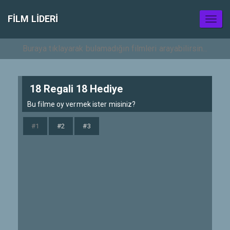
FILM LIDERI
Toggl
naviga
18 Regali 18 Hediye
Bu filme oy vermek ister misiniz?
#1
#2
#3