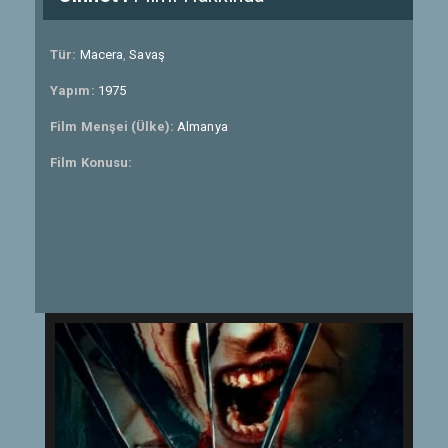
Tür:
Macera
,
Savaş
Yapım:
1975
Film Menşei (Ülke):
Almanya
Film Konusu: