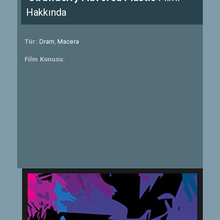
Hakkında
Tür:
Dram
,
Macera
Film Konusu: