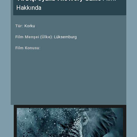
Hakkında
Tür:
Korku
Film Menşei (Ülke):
Lüksemburg
Film Konusu: