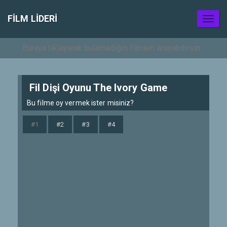
FILM LIDERI
Toggl
naviga
Fil Dişi Oyunu The Ivory Game
Bu filme oy vermek ister misiniz?
#1
#2
#3
#4