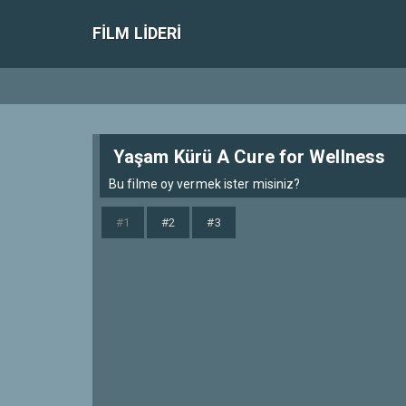
FILM LIDERI
Yaşam Kürü A Cure for Wellness
Bu filme oy vermek ister misiniz?
#1
#2
#3