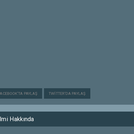
FACEBOOK'TA PAYLAŞ
TWITTER'DA PAYLAŞ
lmi Hakkında