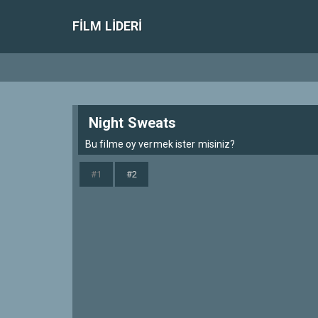
FILM LIDERI
Night Sweats
Bu filme oy vermek ister misiniz?
#1
#2