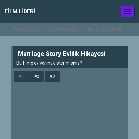
FILM LIDERI
Toggl
naviga
Marriage Story Evlilik Hikayesi
Bu filme oy vermek ister misiniz?
#1
#2
#3