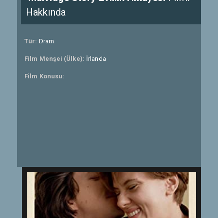
Hakkında
Tür:
Dram
Film Menşei (Ülke):
İrlanda
Film Konusu: