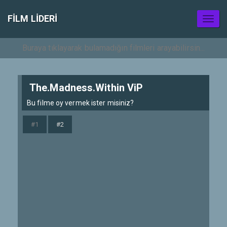
FILM LIDERI
Toggl
naviga
The.Madness.Within ViP
Bu filme oy vermek ister misiniz?
#1
#2