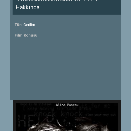
Hakkında
Tür:
Gerilim
Film Konusu: