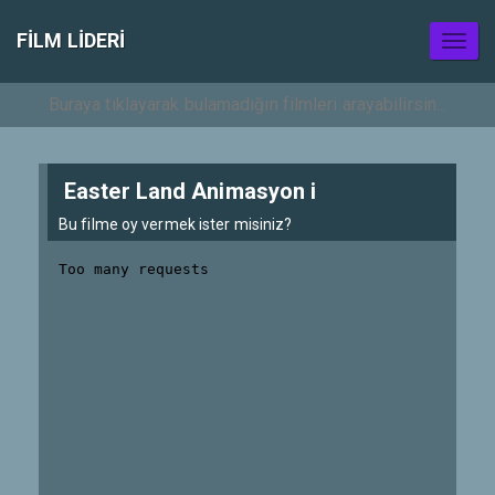
FILM LIDERI
Toggl
naviga
Easter Land Animasyon i
Bu filme oy vermek ister misiniz?