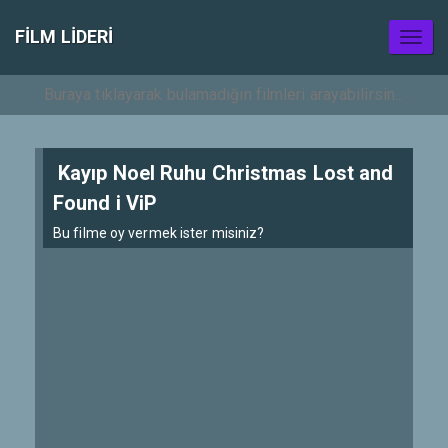
FILM LIDERI
Toggl
naviga
Kayıp Noel Ruhu Christmas Lost and
Found i ViP
Bu filme oy vermek ister misiniz?