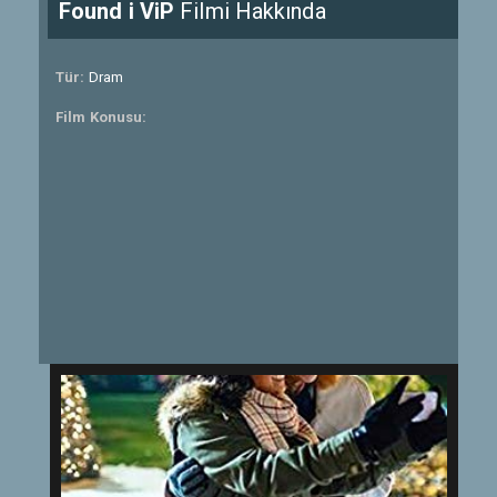
Found i ViP
Filmi Hakkında
Tür:
Dram
Film Konusu: