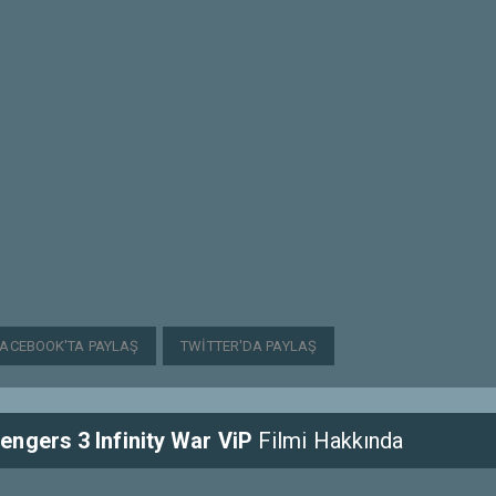
FACEBOOK'TA PAYLAŞ
TWITTER'DA PAYLAŞ
ngers 3 Infinity War ViP
Filmi Hakkında