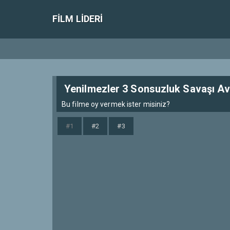
FILM LIDERI
Yenilmezler 3 Sonsuzluk Savaşı Ave
Bu filme oy vermek ister misiniz?
#1
#2
#3