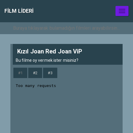
FILM LIDERI
Toggl
naviga
Kızıl Joan Red Joan ViP
Bu filme oy vermek ister misiniz?
#1
#2
#3