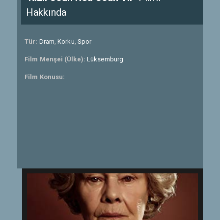
Hakkında
Tür:
Dram
,
Korku
,
Spor
Film Menşei (Ülke):
Lüksemburg
Film Konusu: