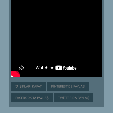
IŞIKLARI KAPAT
PINTEREST'DE PAYLAŞ
FACEBOOK'TA PAYLAŞ
TWITTER'DA PAYLAŞ