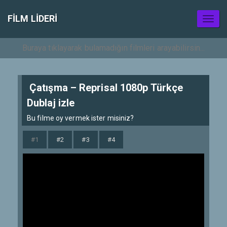
FILM LIDERI
Toggl
naviga
Çatışma – Reprisal 1080p Türkçe
Dublaj izle
Bu filme oy vermek ister misiniz?
#1
#2
#3
#4