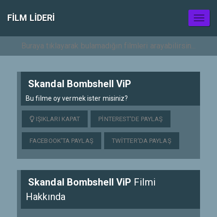
FILM LIDERI
Toggl
naviga
Skandal Bombshell ViP
Bu filme oy vermek ister misiniz?
IŞIKLARI KAPAT
PINTEREST'DE PAYLAŞ
FACEBOOK'TA PAYLAŞ
TWITTER'DA PAYLAŞ
Skandal Bombshell ViP
Filmi
Hakkında