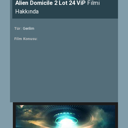
Alien Domicile 2 Lot 24 ViP
Filmi
Hakkında
Tür:
Gerilim
Film Konusu: