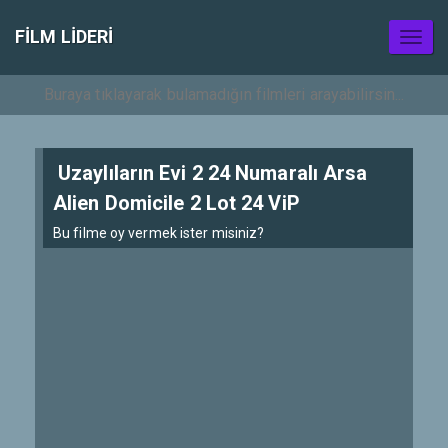
FILM LIDERI
Toggl
naviga
Uzaylıların Evi 2 24 Numaralı Arsa
Alien Domicile 2 Lot 24 ViP
Bu filme oy vermek ister misiniz?