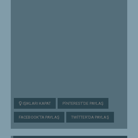
IŞIKLARI KAPAT
PINTEREST'DE PAYLAŞ
FACEBOOK'TA PAYLAŞ
TWITTER'DA PAYLAŞ