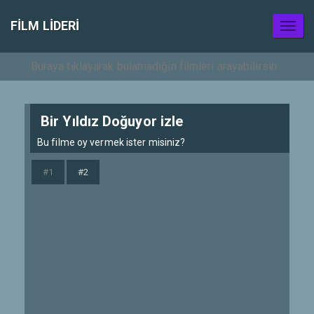
FILM LIDERI
Toggl
naviga
Bir Yıldız Doğuyor izle
Bu filme oy vermek ister misiniz?
#1
#2