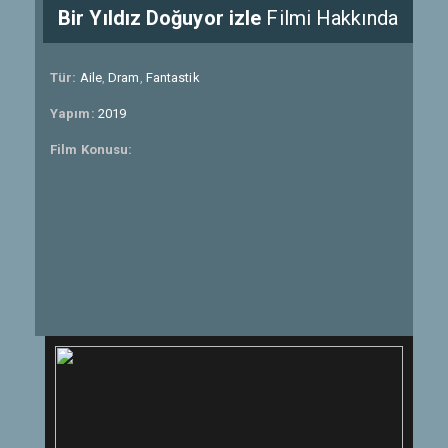
Bir Yıldız Doğuyor izle
Filmi Hakkında
Tür:
Aile
,
Dram
,
Fantastik
Yapım:
2019
Film Konusu: