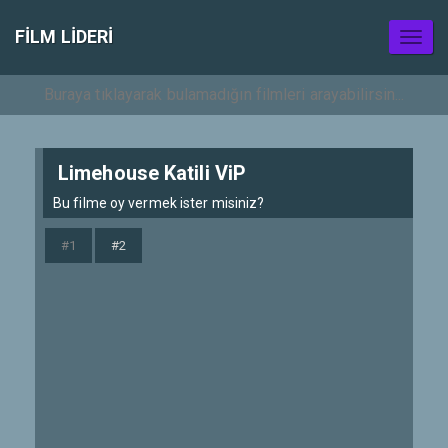
FILM LIDERI
Toggl
naviga
Limehouse Katili ViP
Bu filme oy vermek ister misiniz?
#1
#2