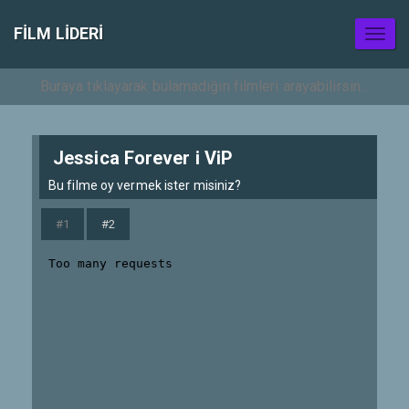
FILM LIDERI
Toggl
naviga
Jessica Forever i ViP
Bu filme oy vermek ister misiniz?
#1
#2