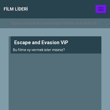
FILM LIDERI
Toggl
naviga
Escape and Evasion ViP
Bu filme oy vermek ister misiniz?