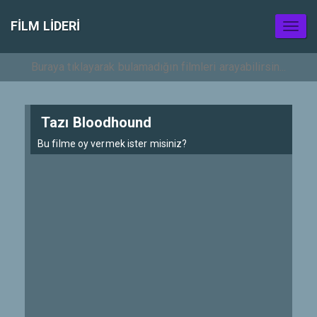
FILM LIDERI
Toggl
naviga
Tazı Bloodhound
Bu filme oy vermek ister misiniz?