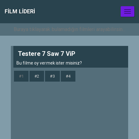
FILM LIDERI
Toggl
naviga
Testere 7 Saw 7 ViP
Bu filme oy vermek ister misiniz?
#1
#2
#3
#4