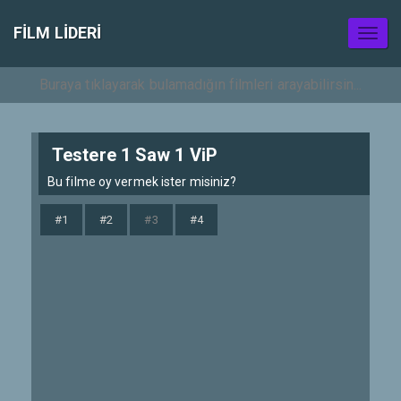
FILM LIDERI
Toggl
naviga
Testere 1 Saw 1 ViP
Bu filme oy vermek ister misiniz?
#1
#2
#3
#4