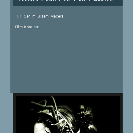
Tür:
Gerilim
,
Gizem
,
Macera
Film Konusu: