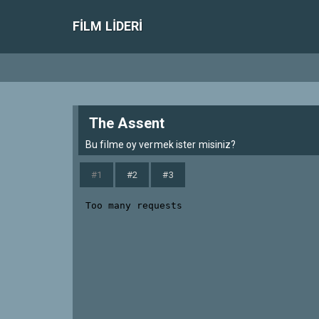
FILM LIDERI
The Assent
Bu filme oy vermek ister misiniz?
#1
#2
#3