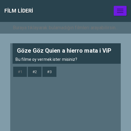
FILM LIDERI
Toggl
naviga
Göze Göz Quien a hierro mata i ViP
Bu filme oy vermek ister misiniz?
#1
#2
#3