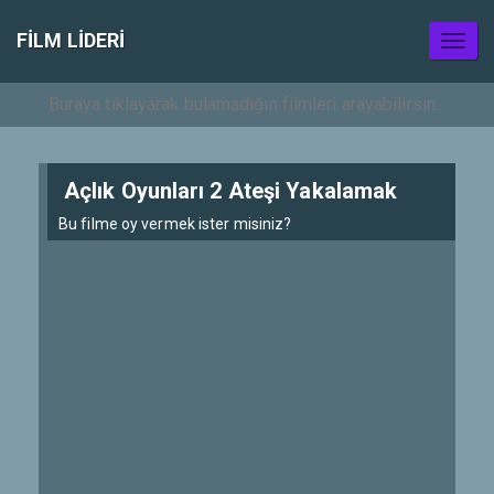
FILM LIDERI
Toggl
naviga
Açlık Oyunları 2 Ateşi Yakalamak
Bu filme oy vermek ister misiniz?