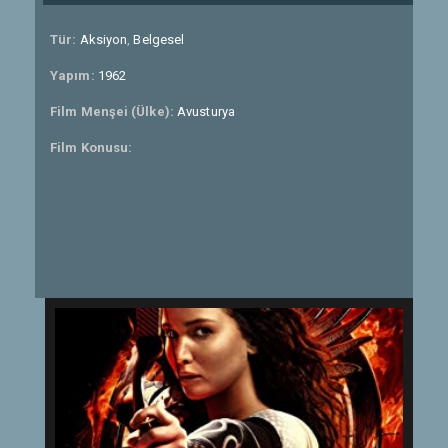
Tür:
Aksiyon
,
Belgesel
Yapım:
1962
Film Menşei (Ülke):
Avusturya
Film Konusu: