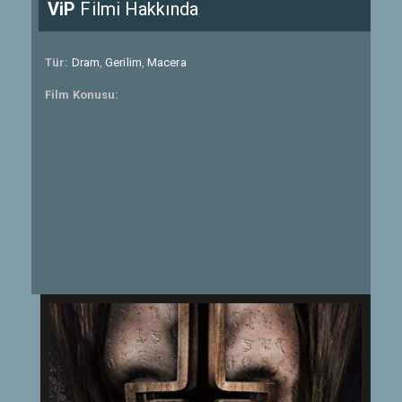
ViP
Filmi Hakkında
Tür:
Dram
,
Gerilim
,
Macera
Film Konusu: