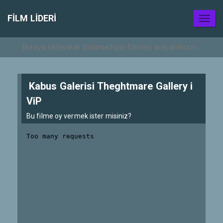
FILM LIDERI
Toggl
naviga
Kabus Galerisi Theghtmare Gallery i
ViP
Bu filme oy vermek ister misiniz?