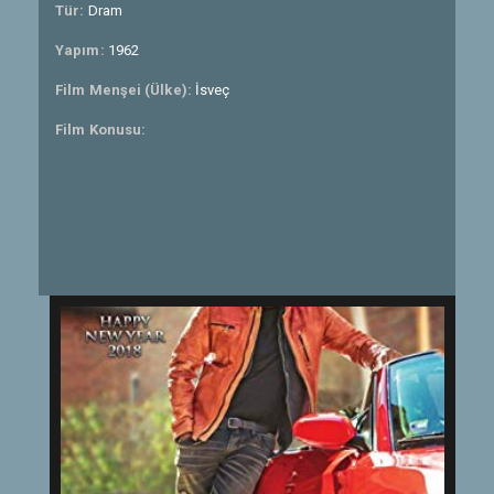
Tür:
Dram
Yapım:
1962
Film Menşei (Ülke):
İsveç
Film Konusu: