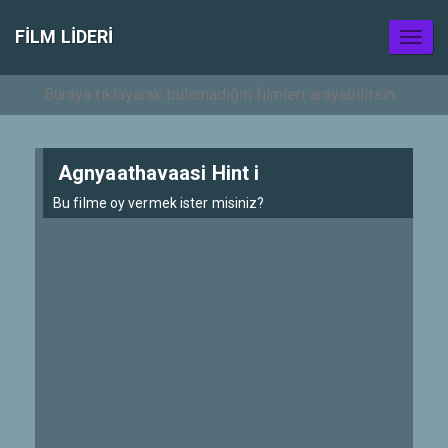
FILM LIDERI
Toggl
naviga
Agnyaathavaasi Hint i
Bu filme oy vermek ister misiniz?