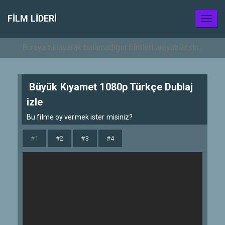
FILM LIDERI
Toggl
naviga
Büyük Kıyamet 1080p Türkçe Dublaj
izle
Bu filme oy vermek ister misiniz?
#1
#2
#3
#4