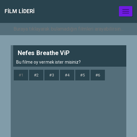
FILM LIDERI
Toggl
naviga
Nefes Breathe ViP
Bu filme oy vermek ister misiniz?
#1
#2
#3
#4
#5
#6