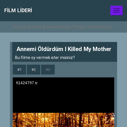
FILM LIDERI
Toggl
naviga
Annemi Öldürdüm I Killed My Mother
Bu filme oy vermek ister misiniz?
#1
#2
#3