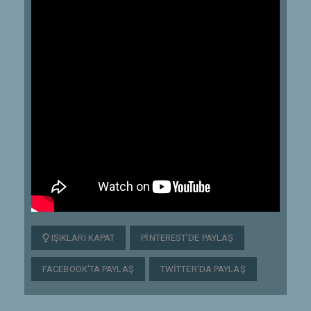
IŞIKLARI KAPAT
PINTEREST'DE PAYLAŞ
FACEBOOK'TA PAYLAŞ
TWITTER'DA PAYLAŞ