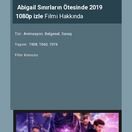
Abigail Sınırların Ötesinde 2019
1080p izle
Filmi Hakkında
Tür:
Animasyon
,
Belgesel
,
Savaş
Yapım:
1938
,
1960
,
1974
Film Konusu: