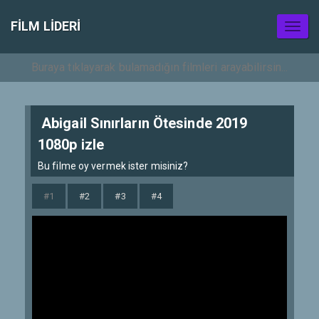
FILM LIDERI
Toggl
naviga
Abigail Sınırların Ötesinde 2019
1080p izle
Bu filme oy vermek ister misiniz?
#1
#2
#3
#4