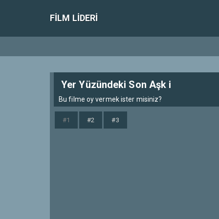
FILM LIDERI
Yer Yüzündeki Son Aşk i
Bu filme oy vermek ister misiniz?
#1
#2
#3