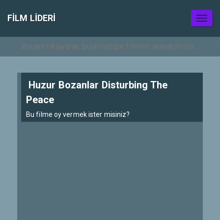
FILM LIDERI
Toggl
naviga
Huzur Bozanlar Disturbing The
Peace
Bu filme oy vermek ister misiniz?