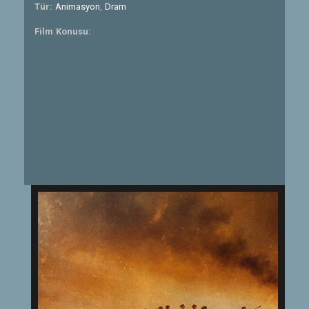
Tür:
Animasyon
,
Dram
Film Konusu: