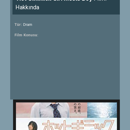
Hakkında
Tür:
Dram
Film Konusu: