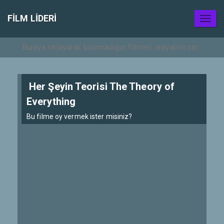
FILM LIDERI
Toggl
naviga
Her Şeyin Teorisi The Theory of
Everything
Bu filme oy vermek ister misiniz?