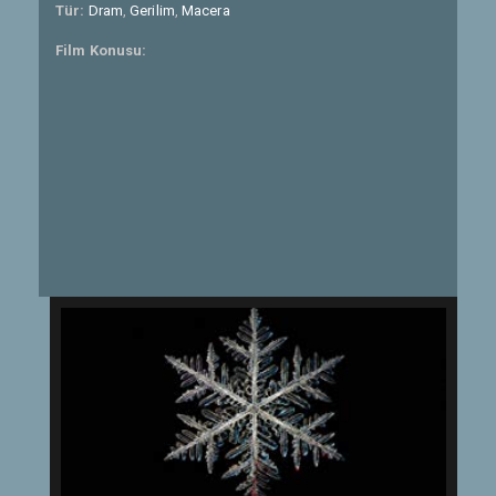
Tür:
Dram
,
Gerilim
,
Macera
Film Konusu: