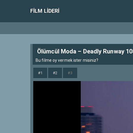
FILM LIDERI
Ölümcül Moda – Deadly Runway 108
Bu filme oy vermek ister misiniz?
#1
#2
#3