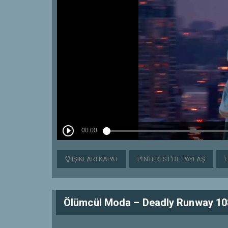
IŞIKLARI KAPAT
PINTEREST'DE PAYLAŞ
Ölümcül Moda – Deadly Runway 108