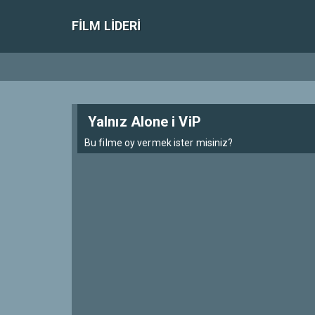
FILM LIDERI
Yalnız Alone i ViP
Bu filme oy vermek ister misiniz?