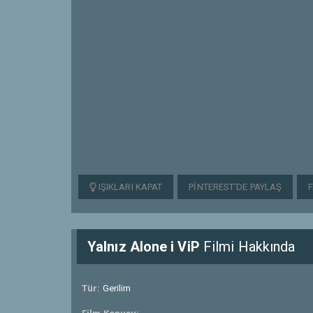
IŞIKLARI KAPAT
PINTEREST'DE PAYLAŞ
Yalnız Alone i ViP
Filmi Hakkında
Tür:
Gerilim