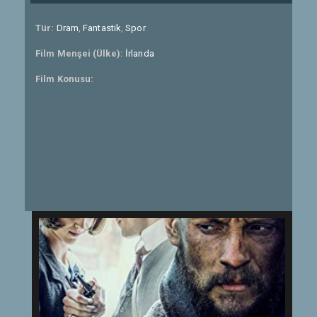
Tür:
Dram
,
Fantastik
,
Spor
Film Menşei (Ülke):
İrlanda
Film Konusu: