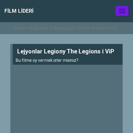
FILM LIDERI
Toggl
naviga
Lejyonlar Legiony The Legions i ViP
Bu filme oy vermek ister misiniz?